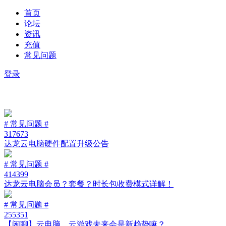
首页
论坛
资讯
充值
常见问题
登录
# 常见问题 #
317673
达龙云电脑硬件配置升级公告
# 常见问题 #
414399
达龙云电脑会员？套餐？时长包收费模式详解！
# 常见问题 #
255351
【闲聊】云电脑、云游戏未来会是新趋势嘛？