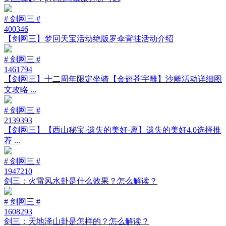
# 剑网三 #
400346
【剑网三】梦回天宝活动绝版罗伞背挂活动介绍
# 剑网三 #
1461794
【剑网三】十二周年限定坐骑【金翅苍宇雕】沙雕活动详细图
文攻略 ...
# 剑网三 #
2139393
【剑网三】【西山秘宝·遗失的美好·离】遗失的美好4.0选择推
荐 ...
# 剑网三 #
1947210
剑三：火雷风水卦是什么效果？怎么解读？
# 剑网三 #
1608293
剑三：天地泽山卦是怎样的？怎么解读？