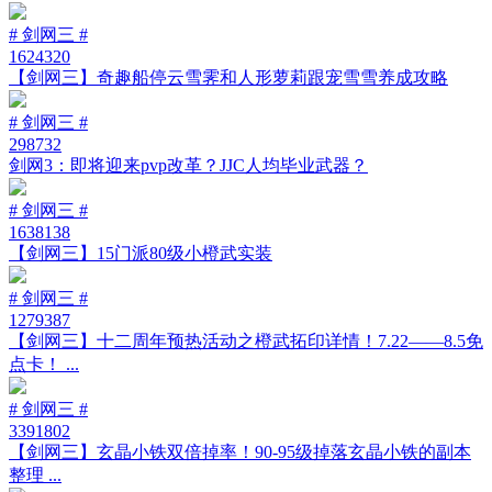
# 剑网三 #
1624320
【剑网三】奇趣船停云雪霁和人形萝莉跟宠雪雪养成攻略
# 剑网三 #
298732
剑网3：即将迎来pvp改革？JJC人均毕业武器？
# 剑网三 #
1638138
【剑网三】15门派80级小橙武实装
# 剑网三 #
1279387
【剑网三】十二周年预热活动之橙武拓印详情！7.22——8.5免
点卡！ ...
# 剑网三 #
3391802
【剑网三】玄晶小铁双倍掉率！90-95级掉落玄晶小铁的副本
整理 ...