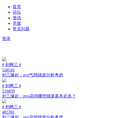
首页
论坛
资讯
充值
常见问题
登录
# 剑网三 #
526541
剑三缘起：pve气纯镇派分析考虑
# 剑网三 #
516859
剑三缘起：pvp花间哪些镇派基本必选？
# 剑网三 #
483301
剑三缘起：pve花间镇派分析考虑