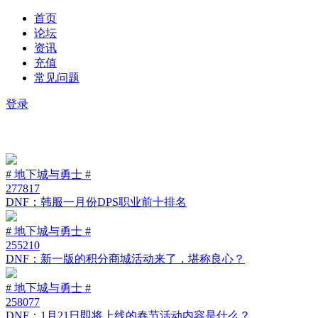
首页
论坛
资讯
充值
常见问题
登录
# 地下城与勇士 #
277817
DNF：韩服一月份DPS职业前十排名
# 地下城与勇士 #
255210
DNF：新一版的积分商城活动来了，堪称良心？
# 地下城与勇士 #
258077
DNF：1月21日即将上线的春节活动内容是什么？