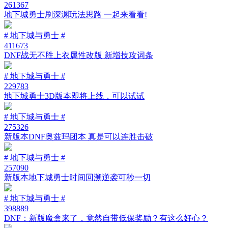
261367
地下城勇士刷深渊玩法思路 一起来看看!
# 地下城与勇士 #
411673
DNF战无不胜上衣属性改版 新增技攻词条
# 地下城与勇士 #
229783
地下城勇士3D版本即将上线，可以试试
# 地下城与勇士 #
275326
新版本DNF奥兹玛团本 真是可以连胜击破
# 地下城与勇士 #
257090
新版本地下城勇士时间回溯逆袭可秒一切
# 地下城与勇士 #
398889
DNF：新版魔盒来了，竟然自带低保奖励？有这么好心？